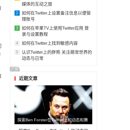
媒体的互动之旅
的
如何在Twitter上设置备注信息以便管
2
理账号
如何在苹果TV上使用Twitter应用 登
3
录与设置教程
如何在Twitter上找到敏感内容
4
们
认识Twitter上的胖熊 关注萌宠世界的
5
亲
动态与日常
广告
容
近期文章
探索Ben Forster在Twitter上的动态和舞
，
台表演